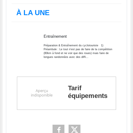
À LA UNE
Entraînement
Préparation & Entraînement du cyclotouriste 1)
Préambule : Le tout n'est pas de faire de la compétition
(80km à fond et ne voir que des roues) mais faire de
longues randonnées avec des diffi...
Tarif
équipements