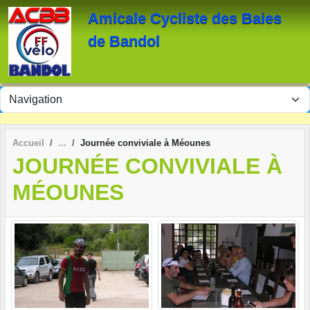
Panneau de gestion des cookies
Amicale Cycliste des Baies
de Bandol
Accueil
Journée conviviale à Méounes
JOURNÉE CONVIVIALE À
MÉOUNES