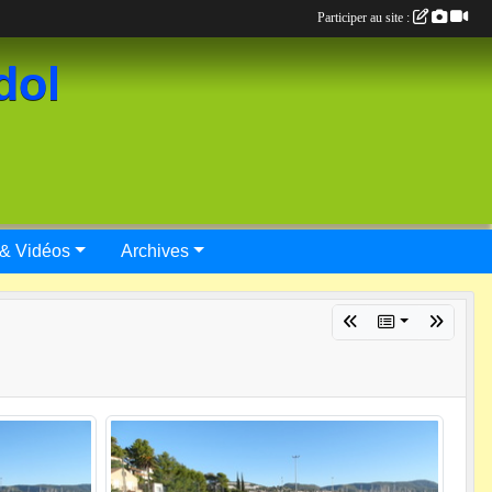
Participer au site :
dol
 & Vidéos
Archives