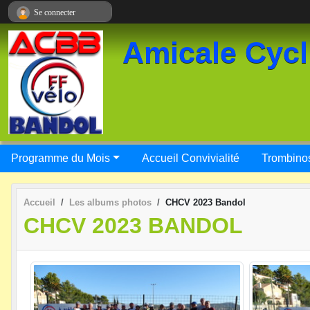
Panneau de gestion des cookies
Se connecter
Amicale Cycl
Programme du Mois
Accueil Convivialité
Trombino
Accueil
Les albums photos
CHCV 2023 Bandol
CHCV 2023 BANDOL