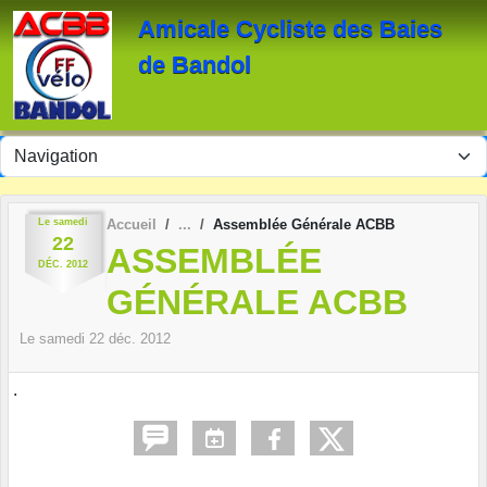
Panneau de gestion des cookies
Amicale Cycliste des Baies
de Bandol
Le
samedi
Accueil
Assemblée Générale ACBB
22
ASSEMBLÉE
DÉC.
2012
GÉNÉRALE ACBB
Le
samedi
22
déc.
2012
.