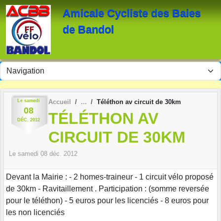
Panneau de gestion des cookies
Amicale Cycliste des Baies
de Bandol
Le
samedi
Accueil
Téléthon av circuit de 30km
08
TÉLÉTHON AV
DÉC.
2012
CIRCUIT DE 30KM
Le
samedi
08
déc.
2012
Devant la Mairie : - 2 homes-traineur - 1 circuit vélo proposé
de 30km - Ravitaillement . Participation : (somme reversée
pour le téléthon) - 5 euros pour les licenciés - 8 euros pour
les non licenciés