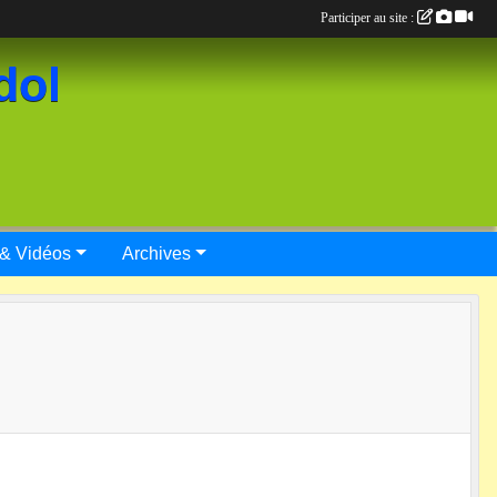
Participer au site :
dol
 & Vidéos
Archives