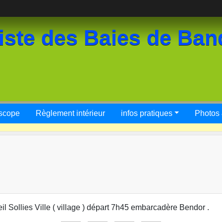
iste des Baies de Ban
scope
Règlement intérieur
infos pratiques
Photos
il Sollies Ville ( village ) départ 7h45 embarcadère Bendor .