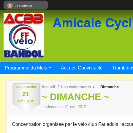
Panneau de gestion des cookies
Se connecter
Amicale Cycl
Programme du Mois
Accueil Convivialité
Trombino
Accueil
Les évènements
~ Dimanche ~
Le
dimanche
21
~ DIMANCHE ~
OCT.
2012
Le
dimanche
21
oct.
2012
Concentration organisée par le vélo club Farlédois , accue