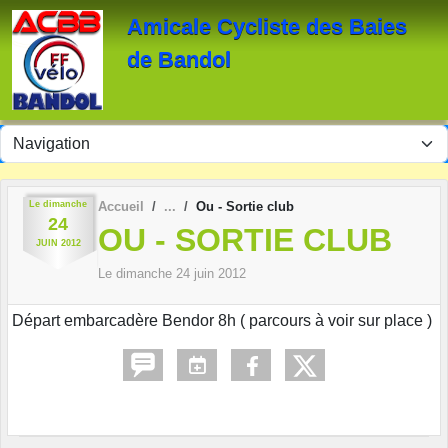
Panneau de gestion des cookies
Amicale Cycliste des Baies
de Bandol
Le
dimanche
Accueil
Ou - Sortie club
24
OU - SORTIE CLUB
JUIN
2012
Le
dimanche
24
juin
2012
Départ embarcadère Bendor 8h ( parcours à voir sur place )